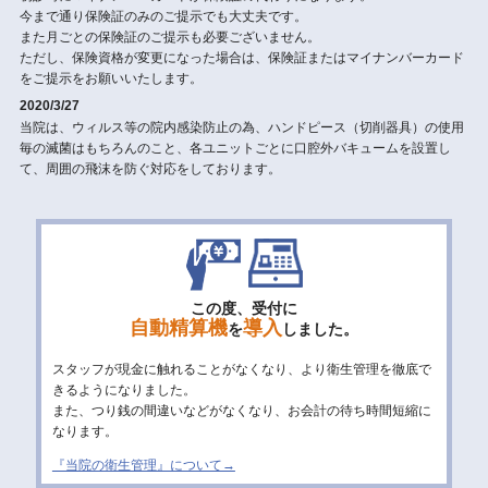
今まで通り保険証のみのご提示でも大丈夫です。
また月ごとの保険証のご提示も必要ございません。
ただし、保険資格が変更になった場合は、保険証またはマイナンバーカード
をご提示をお願いいたします。
2020/3/27
当院は、ウィルス等の院内感染防止の為、ハンドピース（切削器具）の使用
毎の滅菌はもちろんのこと、各ユニットごとに口腔外バキュームを設置し
て、周囲の飛沫を防ぐ対応をしております。
この度、受付に
自動精算機
導入
を
しました。
スタッフが現金に触れることがなくなり、より衛生管理を徹底で
きるようになりました。
また、つり銭の間違いなどがなくなり、お会計の待ち時間短縮に
なります。
『当院の衛生管理』について→