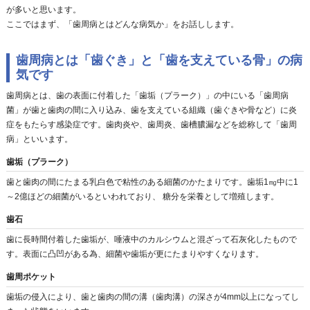
が多いと思います。
ここではまず、「歯周病とはどんな病気か」をお話しします。
歯周病とは「歯ぐき」と「歯を支えている骨」の病
気です
歯周病とは、歯の表面に付着した「歯垢（プラーク）」の中にいる「歯周病
菌」が歯と歯肉の間に入り込み、歯を支えている組織（歯ぐきや骨など）に炎
症をもたらす感染症です。歯肉炎や、歯周炎、歯槽膿漏などを総称して「歯周
病」といいます。
歯垢（プラーク）
歯と歯肉の間にたまる乳白色で粘性のある細菌のかたまりです。歯垢1㎎中に1
～2億ほどの細菌がいるといわれており、 糖分を栄養として増殖します。
歯石
歯に長時間付着した歯垢が、唾液中のカルシウムと混ざって石灰化したもので
す。表面に凸凹がある為、細菌や歯垢が更にたまりやすくなります。
歯周ポケット
歯垢の侵入により、歯と歯肉の間の溝（歯肉溝）の深さが4mm以上になってし