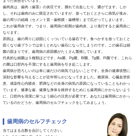
まった状態をいいます。
歯肉炎は、歯肉（歯茎）の炎症です。腫れて出血したり、膿がでます。しか
し、それは歯肉のみに限定されていますが、放っておくとさらに病気が進み、
歯の周りの組織（セメント質・歯根膜・歯槽骨）まで広がってしまいます。
これが歯周炎です。つまり、歯周病の初期が歯肉炎、より進行すると歯周炎に
なります。
原因は、歯の周りに頑固にくっついている歯石です。食べかすを放っておくと
固くなり歯ブラシでは全くとれない歯石になってしまうのです。この歯石は細
菌の固まりです。歯周病の原因菌がたくさん繁殖しています。
代表的な細菌は５種類ほどです。Aa菌、Pg菌、Bf菌、Tg菌、Pi菌です。これら
の菌は口腔内を不潔にすると歯周病を引き起こします。
歯周病が恐ろしいのは単に歯だけの病気ではないことです。全身の健康状態に
深刻な影響を与えることが近年明らかになってきました。糖尿病、心臓血管疾
患、感染性心内膜炎、肥満などの全身の病気の原因になっていることもわかっ
ています。健康な歯、健康な身体を維持するためにも歯周病にかからないよう
に、口腔内を清潔に保つよう細心の注意が必要です。あなたは歯周病にかかっ
ているのかどうか、歯周病のセルフチェックをしてみましょう。
歯周病のセルフチェック
当てはまる点数を合計してください。