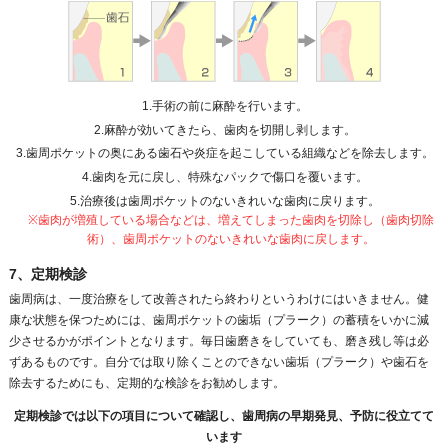
1.手術の前に麻酔を行います。
2.麻酔が効いてきたら、歯肉を切開し剥します。
3.歯周ポケットの奥にある歯石や炎症を起こしている組織などを除去します。
4.歯肉を元に戻し、特殊なパックで傷口を覆います。
5.治療後は歯周ポケットのないきれいな歯肉に戻ります。
※歯肉が増殖している場合などは、増えてしまった歯肉を切除し（歯肉切除
術）、歯周ポケットのないきれいな歯肉に戻します。
7、定期検診
歯周病は、一度治療をして改善されたら終わりというわけにはいきません。健
康な状態を保つためには、歯周ポケットの歯垢（プラーク）の蓄積をいかに減
少させるかがポイントとなります。毎日歯磨きをしていても、磨き残し等は必
ずあるものです。自分では取り除くことのできない歯垢（プラーク）や歯石を
除去するためにも、定期的な検診をお勧めします。
定期検診では以下の項目について確認し、歯周病の早期発見、予防に役立てて
います