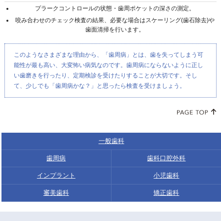
プラークコントロールの状態・歯周ポケットの深さの測定。
咬み合わせのチェック検査の結果、必要な場合はスケーリング(歯石除去)や
歯面清掃を行います。
このようなさまざまな理由から、「歯周病」とは、歯を失ってしまう可
能性が最も高い、大変怖い病気なのです。歯周病にならないように正し
い歯磨きを行ったり、定期検診を受けたりすることが大切です。そし
て、少しでも「歯周病かな？」と思ったら検査を受けましょう。
一般歯科
歯周病
歯科口腔外科
インプラント
小児歯科
審美歯科
矯正歯科