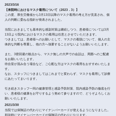
2023/3/16
【来院時におけるマスク着用について（2023．3）】
この度、厚生労働省から3月13日以降のマスク着用の考え方が見直され、個
人の判断に委ねる指針が発表されました。
当院におきましても基本的な感染対策は継続しつつ、患者様については3月
13日より院内におけるマスクの着用は任意とさせていただきます。
つきましては、患者様へのお願いとして、マスクの着脱について、個人の主
体的な判断を尊重し、他の方へ強要することがないようお願いいたします。
また、3密回避の観点から、マスク無しの大声での会話は、周囲へのご配慮
をお願いいたします。
待合室が混み合う場合など、ご心配な方はマスクの着用をおすすめいたしま
す。
なお、スタッフにつきましてはこれまでと変わらず、マスクを着用して診療
にあたってまいります。
引き続きスタッフ一同の健康管理と感染予防対策、院内感染予防の徹底を行
い、患者様の健康をお守りするよう努めて参りますので、どうぞよろしくお
願いいたします。
2021/3/30
当院では保険証の代わりにマイナンバーカードが使えるようになりました。
初診時にマイナンバーカードが保険証の代わりになります。