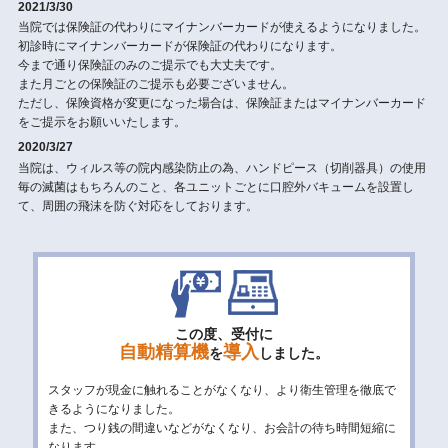
2021/3/30
当院では保険証の代わりにマイナンバーカードが使えるようになりました。
初診時にマイナンバーカードが保険証の代わりになります。
今まで通り保険証のみのご提示でも大丈夫です。
また月ごとの保険証のご提示も必要ございません。
ただし、保険資格が変更になった場合は、保険証またはマイナンバーカード
をご提示をお願いいたします。
2020/3/27
当院は、ウィルス等の院内感染防止の為、ハンドピース（切削器具）の使用
毎の滅菌はもちろんのこと、各ユニットごとに口腔外バキュームを設置し
て、周囲の飛沫を防ぐ対応をしております。
この度、受付に
自動精算機
導入
を
しました。
スタッフが現金に触れることがなくなり、より衛生管理を徹底で
きるようになりました。
また、つり銭の間違いなどがなくなり、お会計の待ち時間短縮に
なります。