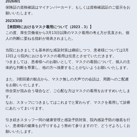
2026/8/1
保険証の資格確認はマイナンバーカード、もしくは資格確認証のご提示をお
願いいたします。
2023/3/16
【来院時におけるマスク着用について（2023．3）】
この度、厚生労働省から3月13日以降のマスク着用の考え方が見直され、個
人の判断に委ねる指針が発表されました。
当院におきましても基本的な感染対策は継続しつつ、患者様については3月
13日より院内におけるマスクの着用は任意とさせていただきます。
つきましては、患者様へのお願いとして、マスクの着脱について、個人の主
体的な判断を尊重し、他の方へ強要することがないようお願いいたします。
また、3密回避の観点から、マスク無しの大声での会話は、周囲へのご配慮
をお願いいたします。
待合室が混み合う場合など、ご心配な方はマスクの着用をおすすめいたしま
す。
なお、スタッフにつきましてはこれまでと変わらず、マスクを着用して診療
にあたってまいります。
引き続きスタッフ一同の健康管理と感染予防対策、院内感染予防の徹底を行
い、患者様の健康をお守りするよう努めて参りますので、どうぞよろしくお
願いいたします。